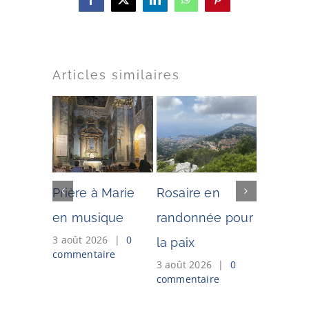
Facebook
X
LinkedIn
WhatsApp
Pinterest
Articles similaires
Prière à Marie
Rosaire en
L’Ex-Vo
en musique
randonnée pour
juillet-
3 août 2026
|
0
2 juillet 2
la paix
commentaire
commenta
3 août 2026
|
0
commentaire