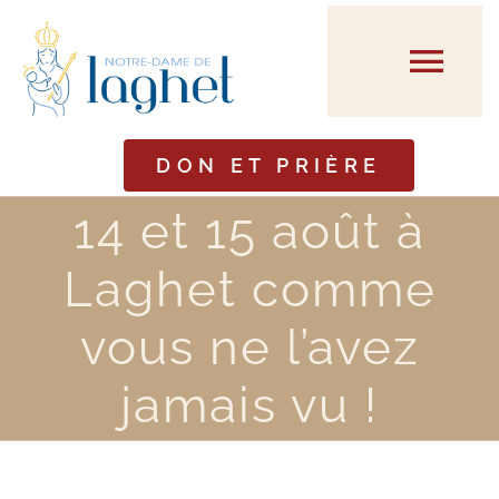
Passer
au
Tog
contenu
Navi
DON ET PRIÈRE
Présentation
14 et 15 août à
Prier
Laghet comme
Horaires
vous ne l’avez
jamais vu !
Événements
Hôtellerie